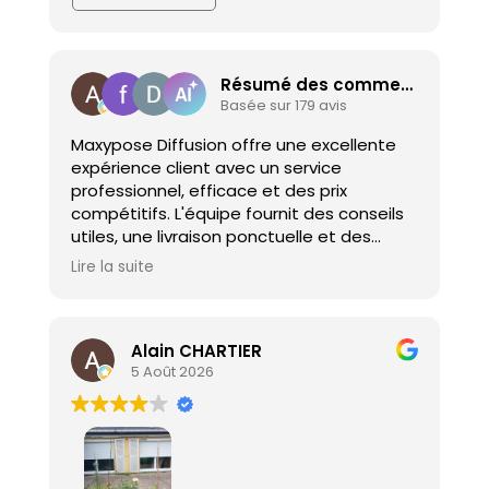
Résumé des commentaires
Basée sur 179 avis
Maxypose Diffusion offre une excellente
expérience client avec un service
professionnel, efficace et des prix
compétitifs. L'équipe fournit des conseils
utiles, une livraison ponctuelle et des
produits de haute qualité, garantissant la
Lire la suite
satisfaction des clients avec leur travail et
leurs recommandations.
Alain CHARTIER
5 Août 2026