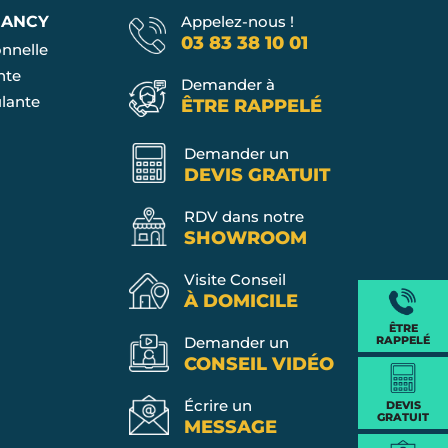
NANCY
Appelez-nous !
03 83 38 10 01
onnelle
nte
Demander à
ulante
ÊTRE RAPPELÉ
Demander un
DEVIS GRATUIT
RDV dans notre
SHOWROOM
Visite Conseil
À DOMICILE
ÊTRE
RAPPELÉ
Demander un
CONSEIL VIDÉO
Écrire un
DEVIS
GRATUIT
MESSAGE