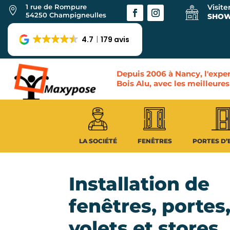
1 rue de Rompure
Visite

54250 Champigneulles
SHO
4.7
179 avis
Depuis 2006 à Nancy, l'exper
Bois Alu, avec les meilleur
LA SOCIÉTÉ
FENÊTRES
PORTES D’
Installation de
fenêtres, portes
volets et stores