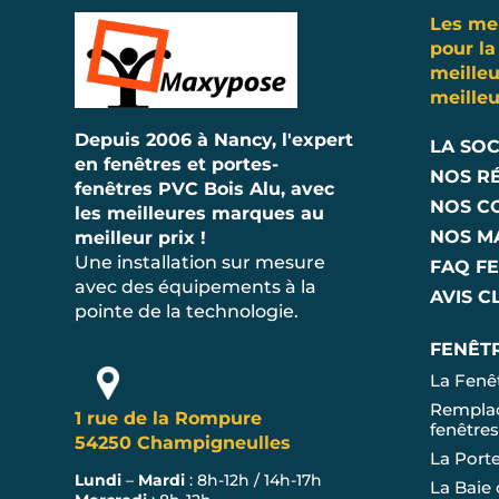
Les me
pour la
meille
meilleu
Depuis 2006 à Nancy, l'expert
LA SO
en fenêtres et portes-
NOS R
fenêtres PVC Bois Alu, avec
NOS C
les meilleures marques au
NOS M
meilleur prix !
Une installation sur mesure
FAQ F
avec des équipements à la
AVIS C
pointe de la technologie.
FENÊT
La Fenê
Remplac
1 rue de la Rompure
fenêtre
54250 Champigneulles
La Port
Lundi
–
Mardi
: 8h-12h / 14h-17h
La Baie 