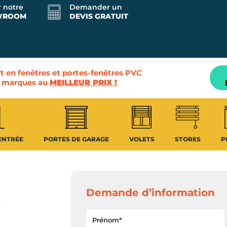
r notre
Demander un
WROOM
DEVIS GRATUIT
t en fenêtres et portes-fenêtres PVC
es marques au
MEILLEUR PRIX !
ENTRÉE
PORTES DE GARAGE
VOLETS
STORES
P
Demande d’information
,