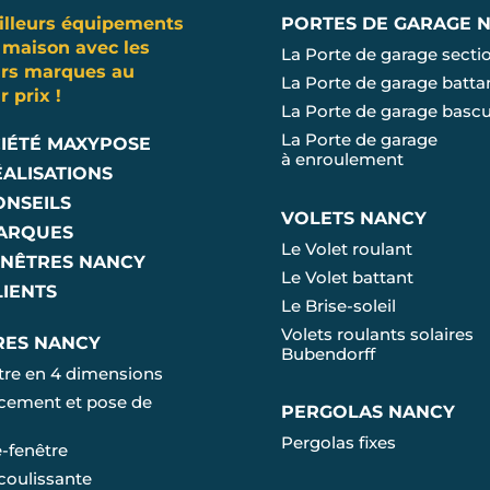
illeurs équipements
PORTES DE GARAGE 
 maison avec les
La Porte de garage secti
urs marques au
La Porte de garage batta
r prix !
La Porte de garage basc
La Porte de garage
CIÉTÉ MAXYPOSE
à enroulement
ÉALISATIONS
ONSEILS
VOLETS NANCY
ARQUES
Le Volet roulant
ENÊTRES NANCY
Le Volet battant
LIENTS
Le Brise-soleil
Volets roulants solaires
RES NANCY
Bubendorff
tre en 4 dimensions
ement et pose de
PERGOLAS NANCY
s
Pergolas fixes
e-fenêtre
coulissante