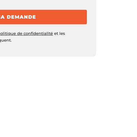
MA DEMANDE
olitique de confidentialité
et les
quent.