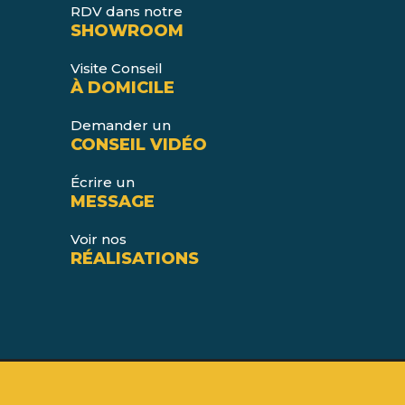
RDV dans notre
SHOWROOM
Visite Conseil
À DOMICILE
Demander un
CONSEIL VIDÉO
Écrire un
MESSAGE
Voir nos
RÉALISATIONS
Copyright © 2026 MAXYPOSE DIFFUSION |
Mentions
légales
|
RGPD
| Design by
Atoupro Webmarketing